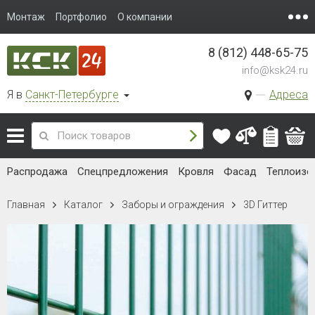
Монтаж
Портфолио
О компании
8 (812) 448-65-75
info@ksk24.ru
Я в
Санкт-Петербурге
Адреса
Распродажа
Спецпредложения
Кровля
Фасад
Теплоизо
Главная
Каталог
Заборы и ограждения
3D Гиттер