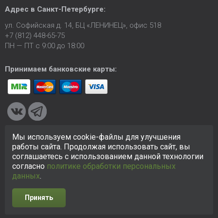
Адрес в
Санкт-Петербурге
:
ул. Софийская д. 14, БЦ «ЛЕНИНЕЦ», офис 518
+7 (812) 448-65-75
ПН — ПТ с 9:00 до 18:00
Принимаем банковские карты:
Мы используем cookie-файлы для улучшения
© 2005-2026 ООО «КСК». Сайт
https://ksk24.ru
создан
работы сайта. Продолжая использовать сайт, вы
исключительно в информационных целях и любая информация
соглашаетесь с использованием данной технологии
на сайте не является публичной офертой.
Политика в
согласно
политике обработки персональных
отношении персональных данных
данных
.
Принять
Разработка сайта