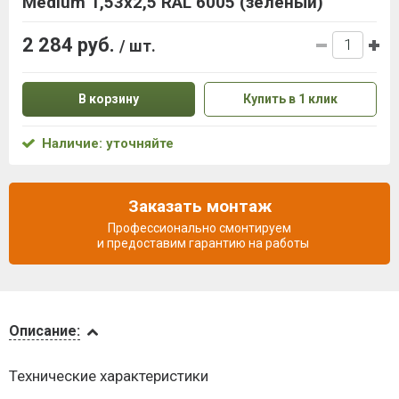
Medium 1,53x2,5 RAL 6005 (зеленый)
2 284 руб.
/ шт.
В корзину
Купить в 1 клик
Наличие: уточняйте
Заказать монтаж
Профессионально смонтируем
и предоставим гарантию на работы
Описание
Описание:
Доставка
Технические характеристики
и оплата