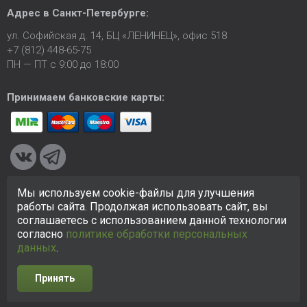
Адрес в
Санкт-Петербурге
:
ул. Софийская д. 14, БЦ «ЛЕНИНЕЦ», офис 518
+7 (812) 448-65-75
ПН — ПТ с 9:00 до 18:00
Принимаем банковские карты:
Мы используем cookie-файлы для улучшения
© 2005-2026 ООО «КСК». Сайт
https://ksk24.ru
создан
работы сайта. Продолжая использовать сайт, вы
исключительно в информационных целях и любая информация
соглашаетесь с использованием данной технологии
на сайте не является публичной офертой.
Политика в
согласно
политике обработки персональных
отношении персональных данных
данных
.
Принять
Разработка сайта