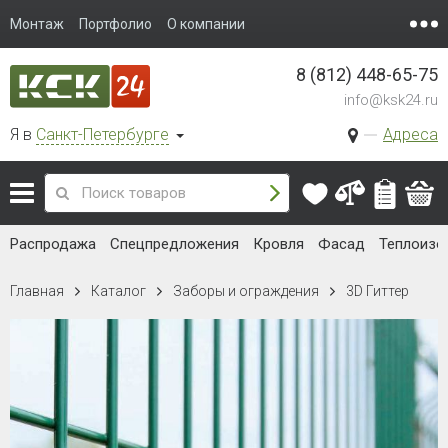
Монтаж
Портфолио
О компании
8 (812) 448-65-75
info@ksk24.ru
Я в
Санкт-Петербурге
Адреса
Распродажа
Спецпредложения
Кровля
Фасад
Теплоизо
Главная
Каталог
Заборы и ограждения
3D Гиттер