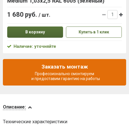
Medium 1,03x2,5 RAL 6005 (зеленый)
1 680 руб.
/ шт.
В корзину
Купить в 1 клик
Наличие: уточняйте
Заказать монтаж
Профессионально смонтируем
и предоставим гарантию на работы
Описание
Описание:
Доставка
Технические характеристики
и оплата