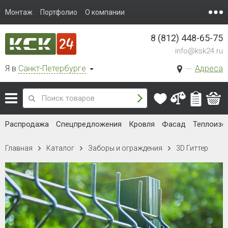
Монтаж
Портфолио
О компании
8 (812) 448-65-75
info@ksk24.ru
Я в
Санкт-Петербурге
Адреса
Распродажа
Спецпредложения
Кровля
Фасад
Теплоизо
Главная
Каталог
Заборы и ограждения
3D Гиттер