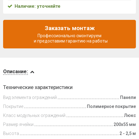
Наличие: уточняйте
Заказать монтаж
Профессионально смонтируем
и предоставим гарантию на работы
Описание
Описание:
Доставка
Технические характеристики
и оплата
Вид элемента ограждений
Панели
Покрытие
Полимерное покрытие
Класс модульных ограждений
Люкс
Размер ячейки
200х55 мм
Высота
2 - 2,5 м