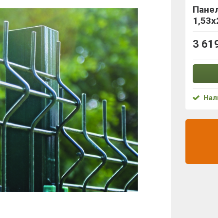
Панел
1,53x
3 61
Нал