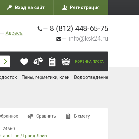
Вход на сайт
Регистрация
8 (812) 448-65-75
Адреса
info@ksk24.ru
КОРЗИНА ПУСТА
одосток
Пены, герметики, клеи
Водоотведение
збранное
Сравнить
В смету
л:
24660
Grand Line / Гранд Лайн