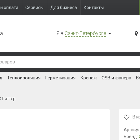
и оплата
Сервисы
Для бизнеса
Контакты
да
Я в
Санкт-Петербурге
д
Теплоизоляция
Герметизация
Крепеж
OSB и фанера
В
D Гиттер
В и
Артику
Бренд: