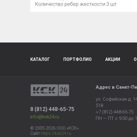
Количество ребер жесткости 3 шт
КАТАЛОГ
ПОРТФОЛИО
АКЦИИ
О
Адрес в
Санкт-Пе
ул. Софийская д. 
518
8 (812) 448-65-75
+7 (812) 448-65-75
info@ksk24.ru
ПН — ПТ с 9:00 до 1
© 2005-2026 ООО «КСК».
Сайт
https://ksk24.ru