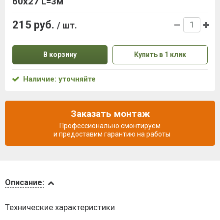
60х27 L=3м
215 руб.
/ шт.
В корзину
Купить в 1 клик
Наличие: уточняйте
Заказать монтаж
Профессионально смонтируем
и предоставим гарантию на работы
Описание
Описание:
Доставка
Технические характеристики
и оплата