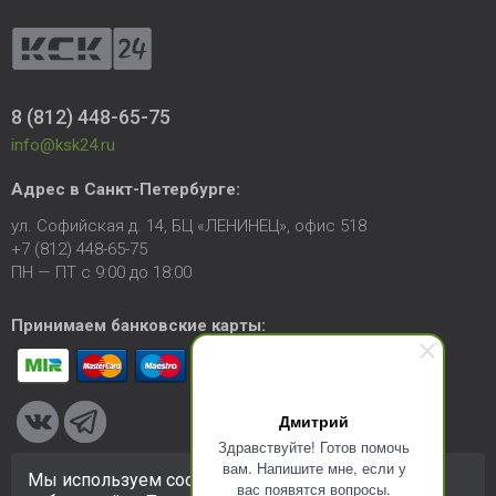
8 (812) 448-65-75
info@ksk24.ru
Адрес в
Санкт-Петербурге
:
ул. Софийская д. 14, БЦ «ЛЕНИНЕЦ», офис 518
+7 (812) 448-65-75
ПН — ПТ с 9:00 до 18:00
Принимаем банковские карты:
Дмитрий
Здравствуйте! Готов помочь
вам. Напишите мне, если у
Мы используем cookie-файлы для улучшения
вас появятся вопросы.
© 2005-2026 ООО «КСК». Сайт
https://ksk24.ru
создан