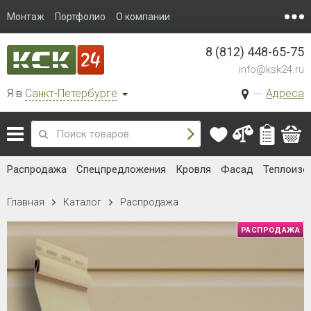
Монтаж
Портфолио
О компании
8 (812) 448-65-75
info@ksk24.ru
Я в
Санкт-Петербурге
Адреса
Распродажа
Спецпредложения
Кровля
Фасад
Теплоизо
Главная
Каталог
Распродажа
РАСПРОДАЖА