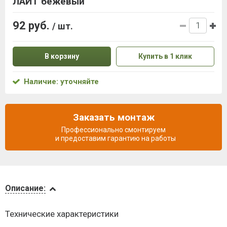
ЛАЙТ бежевый
92 руб.
/ шт.
В корзину
Купить в 1 клик
Наличие: уточняйте
Заказать монтаж
Профессионально смонтируем
и предоставим гарантию на работы
Описание
Описание:
Доставка
Технические характеристики
и оплата