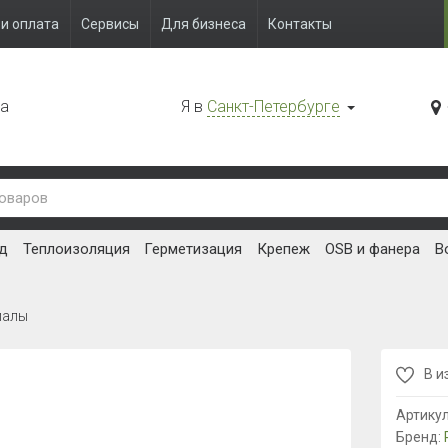
и оплата
Сервисы
Для бизнеса
Контакты
да
Я в
Санкт-Петербурге
д
Теплоизоляция
Герметизация
Крепеж
OSB и фанера
В
иалы
В и
Артику
Бренд: