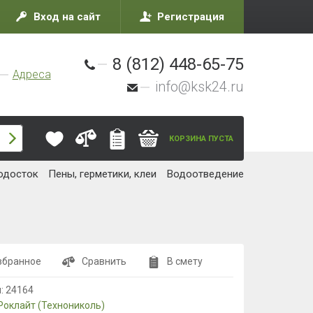
Вход на сайт
Регистрация
8 (812) 448-65-75
Адреса
info@ksk24.ru
КОРЗИНА ПУСТА
одосток
Пены, герметики, клеи
Водоотведение
збранное
Сравнить
В смету
л:
24164
Роклайт (Технониколь)