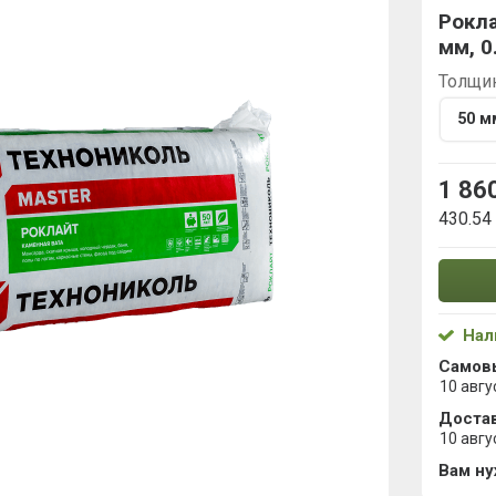
Рокл
мм, 0
Толщи
50 м
1 86
430.54
Нал
Самов
10 авгу
Достав
10 авгу
Вам н