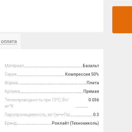
 оплата
Материал
Базальт
Серия
Компрессия 50%
Форма
Плита
Кромка
Прямая
Теплопроводность при 10°С, Вт/
0.036
м•°К
Паропроницаемость, мг/(м•ч•Па)
0.3
Бренд
Роклайт (Технониколь)