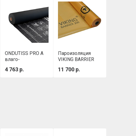
ONDUTISS PRO A
Пароизоляция
влаго-
VIKING BARRIER
ветрозащита 75 м²
200 3,2 х 46,875м
4 763 р.
11 700 р.
(150м2)