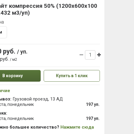
айт компрессия 50% (1200х600х100
.432 м3/уп)
на
м
0 руб.
/ уп.
 руб.
/ м2
В корзину
Купить в 1 клик
ичие
ывоз:
Грузовой проезд, 13 АД
ста, понедельник
197 уп.
ка:
ста, понедельник
197 уп.
ужно большее количество?
Нажмите сюда