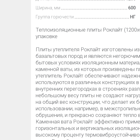
Ширина, мм
600
Группа горючести
НГ
Теплоизоляционные плиты Роклайт (1200х6
упаковке
Плиты утеплителя Роклайт изготовлены из
базальтовых пород и являются негорючим
бытовых условиях изоляционным материа
каменной ваты, из которых произведены пл
утеплитель Роклайт обеспечивают надежн
используются в различных конструкциях в
внутренних перегородках в строениях раз
небольшому весу плиты не создают нагруз
на общий вес конструкции, что делает их
использовании, например, в межстропильн
обрушения, и прекрасно сохраняют тепло
Каменная вата Роклайт эффективно примен
горизонтальных и вертикальных изоляцион
высокому проценту термовиброустойчивос