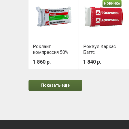
НОВИНКА
Роклайт
Роквул Каркас
компрессия 50%
Баттс
(1200х600х50 мм,
1000х600х100 мм
1 860 р.
1 840 р.
0.432 м3/уп)
Показать еще