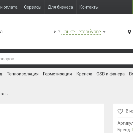
и оплата
Сервисы
Для бизнеса
Контакты
да
Я в
Санкт-Петербурге
д
Теплоизоляция
Герметизация
Крепеж
OSB и фанера
В
иалы
В и
Артику
Бренд: