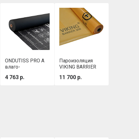
ONDUTISS PRO A
Пароизоляция
влаго-
VIKING BARRIER
ветрозащита 75 м²
200 3,2 х 46,875м
4 763 р.
11 700 р.
(150м2)