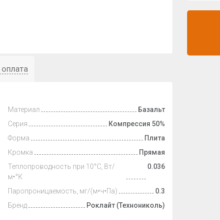
 оплата
Материал
Базальт
Серия
Компрессия 50%
Форма
Плита
Кромка
Прямая
Теплопроводность при 10°С, Вт/
0.036
м•°К
Паропроницаемость, мг/(м•ч•Па)
0.3
Бренд
Роклайт (Технониколь)