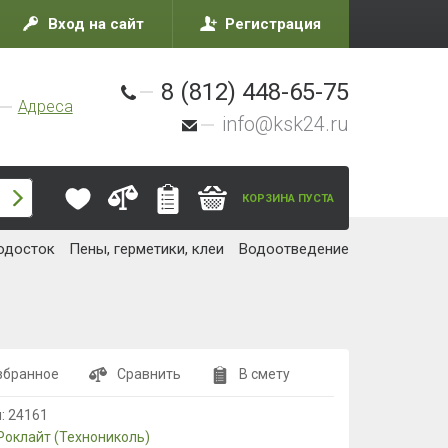
Вход на сайт
Регистрация
8 (812) 448-65-75
Адреса
info@ksk24.ru
КОРЗИНА ПУСТА
одосток
Пены, герметики, клеи
Водоотведение
збранное
Сравнить
В смету
л:
24161
Роклайт (Технониколь)