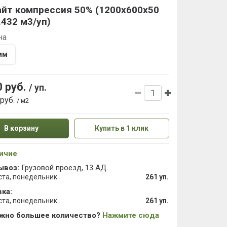
айт компрессия 50% (1200х600х50
.432 м3/уп)
на
мм
0 руб.
/ уп.
 руб.
/ м2
В корзину
Купить в 1 клик
ичие
ывоз:
Грузовой проезд, 13 АД
ста, понедельник
261 уп.
ка:
ста, понедельник
261 уп.
ужно большее количество?
Нажмите сюда