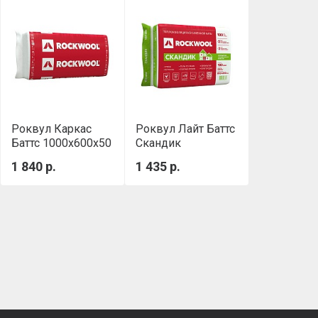
Роквул Каркас
Роквул Лайт Баттс
Баттс 1000х600х50
Скандик
мм
(800х600х100мм)
1 840 р.
1 435 р.
0,288м3/уп