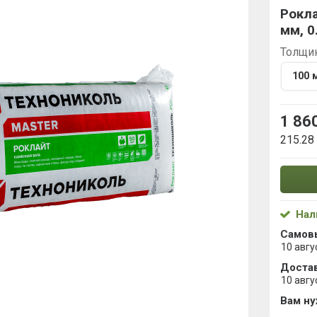
Рокл
мм, 0
Толщи
100 
1 86
215.28
Нал
Самов
10 авгу
Достав
10 авгу
Вам н