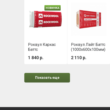
НОВИНКА
Роквул Каркас
Роквул Лайт Баттс
Баттс
(1000х600х100мм)
1000х600х100 мм
0,300м3/уп
1 840 р.
2 110 р.
Показать еще