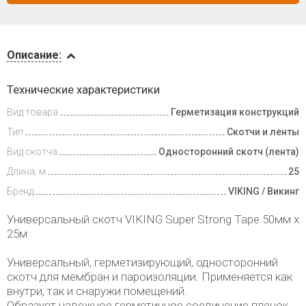
Описание
Описание:
Доставка
Технические характеристики
и оплата
Вид товара
Герметизация конструкций
Тип
Скотчи и ленты
Вид скотча
Односторонний скотч (лента)
Длина, м
25
Бренд
VIKING / Викинг
Универсальный скотч VIKING Super Strong Tape 50мм х
25м
Универсальный, герметизирующий, односторонний
скотч для мембран и пароизоляции. Применяется как
внутри, так и снаружи помещений.
Образует надежное герметичное соединение пленок