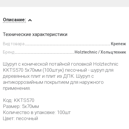
Описание
Описание:
Доставка
Технические характеристики
и оплата
Вид товара
Крепеж
Бренд
Holztechnic / Хольцтехник
Шуруп с конической потайной головкой Holztechnic
KKTS570 5х70мм (100штук) песочный - шуруп для
деревянных плит и плит из ДПК. Шуруп с
антикоррозийным покрытием для наружного
применения.
Код: KKTS570
Размер: 5х70мм
Количество в упаковке: 100шт
Цвет: песочный