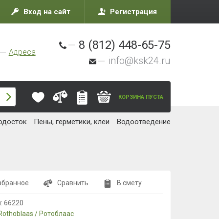
Вход на сайт
Регистрация
8 (812) 448-65-75
Адреса
info@ksk24.ru
КОРЗИНА ПУСТА
одосток
Пены, герметики, клеи
Водоотведение
збранное
Сравнить
В смету
л:
66220
Rothoblaas / Ротоблаас