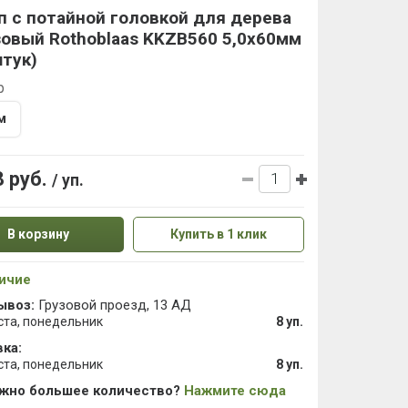
 с потайной головкой для дерева
овый Rothoblaas KKZB560 5,0х60мм
тук)
р
м
8 руб.
/ уп.
В корзину
Купить в 1 клик
ичие
ывоз:
Грузовой проезд, 13 АД
ста, понедельник
8 уп.
ка:
ста, понедельник
8 уп.
ужно большее количество?
Нажмите сюда