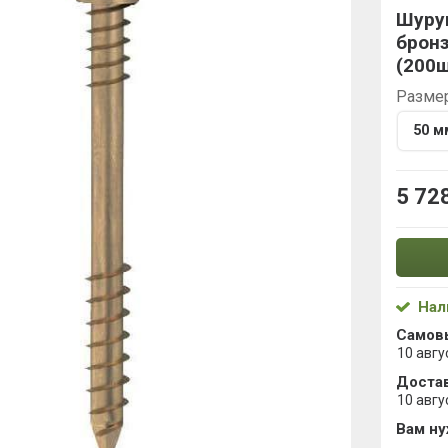
Шуруп
бронз
(200ш
Разме
50 м
5 72
Нал
Самов
10 авгу
Достав
10 авгу
Вам н