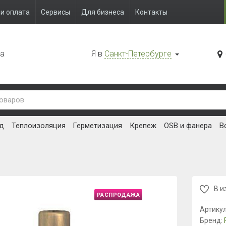
и оплата
Сервисы
Для бизнеса
Контакты
да
Я в
Санкт-Петербурге
д
Теплоизоляция
Герметизация
Крепеж
OSB и фанера
В
В и
РАСПРОДАЖА
Артику
Бренд: