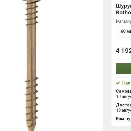
Шуруп
Rotho
Разме
60 м
4 19
Нал
Самов
10 авгу
Достав
10 авгу
Вам н