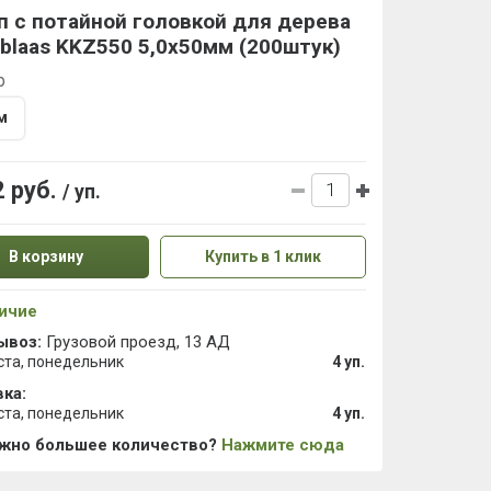
 с потайной головкой для дерева
blaas KKZ550 5,0х50мм (200штук)
р
м
2 руб.
/ уп.
В корзину
Купить в 1 клик
ичие
ывоз:
Грузовой проезд, 13 АД
ста, понедельник
4 уп.
ка:
ста, понедельник
4 уп.
ужно большее количество?
Нажмите сюда