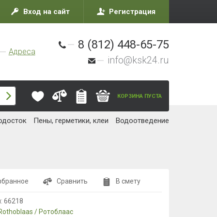
Вход на сайт
Регистрация
8 (812) 448-65-75
Адреса
info@ksk24.ru
КОРЗИНА ПУСТА
одосток
Пены, герметики, клеи
Водоотведение
збранное
Сравнить
В смету
л:
66218
Rothoblaas / Ротоблаас