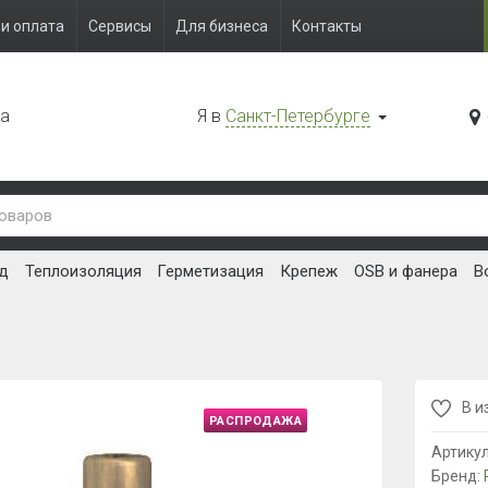
и оплата
Сервисы
Для бизнеса
Контакты
да
Я в
Санкт-Петербурге
д
Теплоизоляция
Герметизация
Крепеж
OSB и фанера
В
В и
РАСПРОДАЖА
Артику
Бренд: