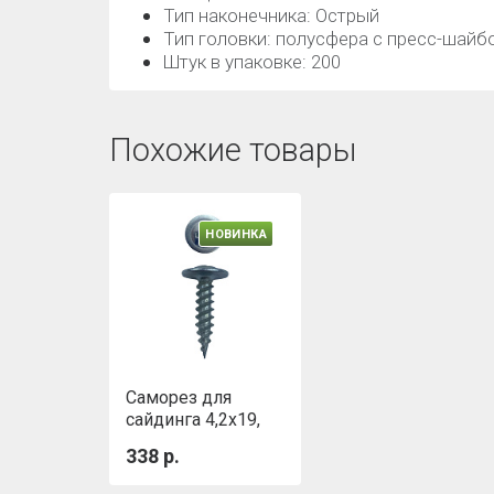
Тип наконечника: Острый
Тип головки: полусфера с пресс-шайб
Штук в упаковке: 200
Похожие товары
НОВИНКА
Саморез для
сайдинга 4,2х19,
белый цинк, с
338 р.
пресс-шайбой
(1000шт)