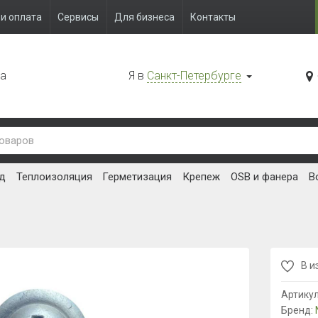
и оплата
Сервисы
Для бизнеса
Контакты
да
Я в
Санкт-Петербурге
д
Теплоизоляция
Герметизация
Крепеж
OSB и фанера
В
В и
Артику
Бренд: