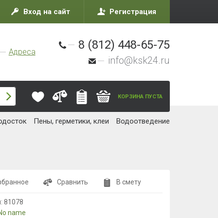
Вход на сайт
Регистрация
8 (812) 448-65-75
Адреса
info@ksk24.ru
КОРЗИНА ПУСТА
одосток
Пены, герметики, клеи
Водоотведение
збранное
Сравнить
В смету
л:
81078
No name