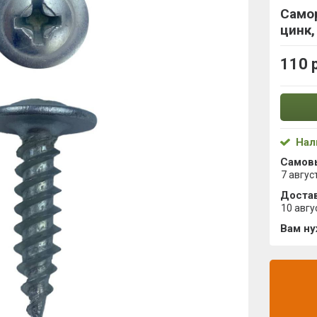
Самор
цинк,
110 
Нал
Самов
7 авгус
Достав
10 авгу
Вам н