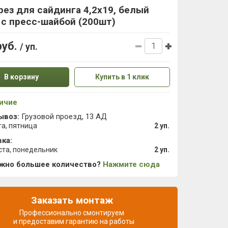
ез для сайдинга 4,2х19, белый
 с пресс-шайбой (200шт)
руб.
/ уп.
В корзину
Купить в 1 клик
ичие
ывоз:
Грузовой проезд, 13 АД
та, пятница
2 уп.
ка:
ста, понедельник
2 уп.
ужно большее количество?
Нажмите сюда
Заказать монтаж
Профессионально смонтируем
и предоставим гарантию на работы