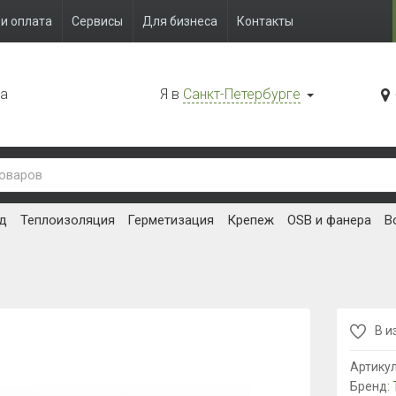
и оплата
Сервисы
Для бизнеса
Контакты
да
Я в
Санкт-Петербурге
д
Теплоизоляция
Герметизация
Крепеж
OSB и фанера
В
В и
Артику
Бренд: