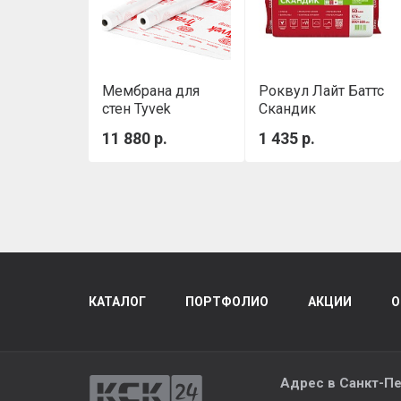
Мембрана для
Роквул Лайт Баттс
стен Tyvek
Скандик
Housewrap 1,5х50
(800х600х50мм)
11 880 р.
1 435 р.
м
0,288м3/уп
КАТАЛОГ
ПОРТФОЛИО
АКЦИИ
О
Адрес в
Санкт-Пе