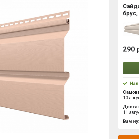
Сайд
брус,
290 
Нал
Самов
10 авгу
Достав
11 авгу
Вам н