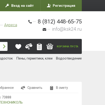
Вход на сайт
Регистрация
8 (812) 448-65-75
Адреса
info@ksk24.ru
КОРЗИНА ПУСТА
одосток
Пены, герметики, клеи
Водоотведение
збранное
Сравнить
В смету
л:
73888
ТЕХНОНИКОЛЬ