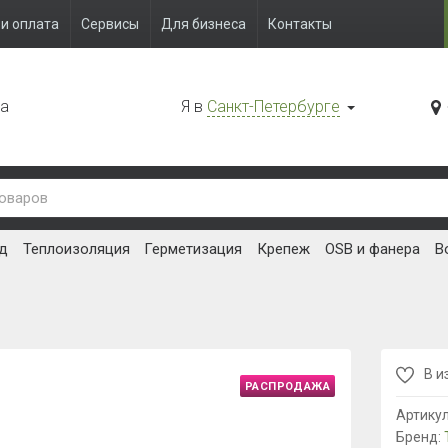
и оплата
Сервисы
Для бизнеса
Контакты
да
Я в
Санкт-Петербурге
д
Теплоизоляция
Герметизация
Крепеж
OSB и фанера
В
В и
РАСПРОДАЖА
Артику
Бренд: