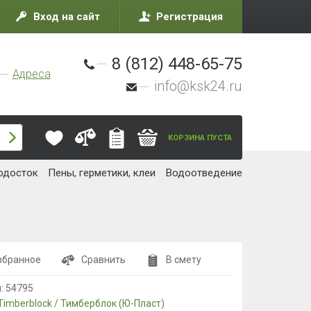
Вход на сайт
Регистрация
8 (812) 448-65-75
Адреса
info@ksk24.ru
КОРЗИНА ПУСТА
одосток
Пены, герметики, клеи
Водоотведение
збранное
Сравнить
В смету
л:
54795
Timberblock / Тимберблок (Ю-Пласт)