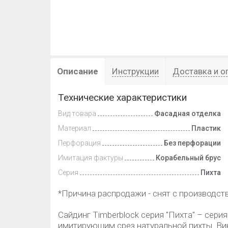
Описание
Инструкции
Доставка и о
Технические характеристики
Вид товара
Фасадная отделка
Материал
Пластик
Перфорация
Без перфорации
Имитация фактуры
Корабельный брус
Серия
Пихта
*Причина распродажи - снят с производств
Сайдинг Timberblock серия "Пихта" – сери
имитирующим срез натуральной пихты. Вин