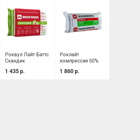
Роквул Лайт Баттс
Роклайт
Скандик
компрессия 50%
(800х600х100мм)
(1200х600х50 мм,
1 435 р.
1 860 р.
0,288м3/уп
0.432 м3/уп)