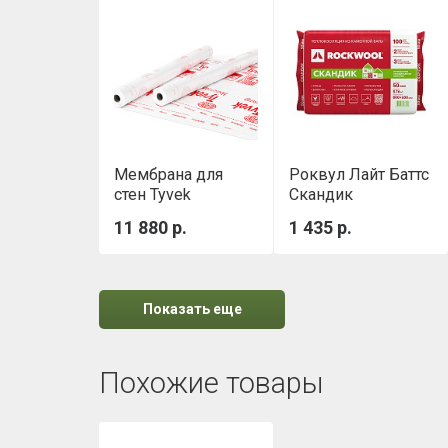
Мембрана для
Роквул Лайт Баттс
стен Tyvek
Скандик
Housewrap 1,5х50
(800х600х50мм)
11 880 р.
1 435 р.
м
0,288м3/уп
Показать еще
Похожие товары