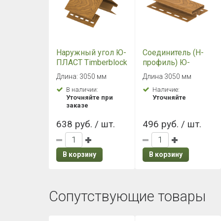
Наружный угол Ю-
Соединитель (H-
ПЛАСТ Timberblock
профиль) Ю-
"Пихта"
ПЛАСТ Timberblock
Длина: 3050 мм
Длина 3050 мм
Кавказская
"Пихта"
В наличии:
Наличие:
Кавказская
Уточняйте при
Уточняйте
заказе
638 руб. / шт.
496 руб. / шт.
В корзину
В корзину
Сопутствующие товары