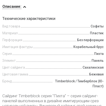
Описание
Описание:
Инструкции
Технические характеристики
Вид товара
Софиты
Доставка
и оплата
Материал
Пластик
Перфорация
Без перфорации
Имитация фактуры
Корабельный брус
Серия
Пихта
Элемент
Панель
Цвет сайдинга
Сахалинская
Цветовая гамма
Бежевая
Бренд
Timberblock / Тимберблок (Ю-
Пласт)
Сайдинг Timberblock серия "Пихта" – серия сайдинг-
панелей выполненных в дизайне имитирующим срез
натуральной пихты. Виниловый сайдинг этой серии не