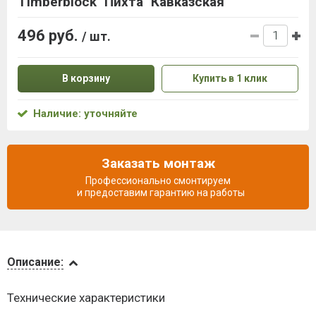
Timberblock "Пихта" Кавказская
496 руб.
/ шт.
В корзину
Купить в 1 клик
Наличие: уточняйте
Заказать монтаж
Профессионально смонтируем
и предоставим гарантию на работы
Описание
Описание:
Доставка
Технические характеристики
и оплата