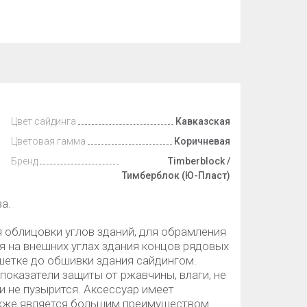
Цвет сайдинга
Кавказская
Цветовая гамма
Коричневая
Бренд
Timberblock /
Тимберблок (Ю-Пласт)
а.
облицовки углов зданий, для обрамления
я на внешних углах здания концов рядовых
шетке до обшивки здания сайдингом.
оказатели защиты от ржавчины, влаги, не
 и не пузырится. Аксессуар имеет
также является большим преимуществом.