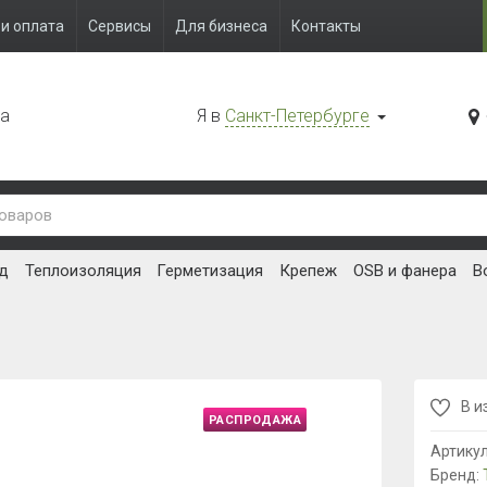
и оплата
Сервисы
Для бизнеса
Контакты
да
Я в
Санкт-Петербурге
д
Теплоизоляция
Герметизация
Крепеж
OSB и фанера
В
В и
РАСПРОДАЖА
Артику
Бренд: