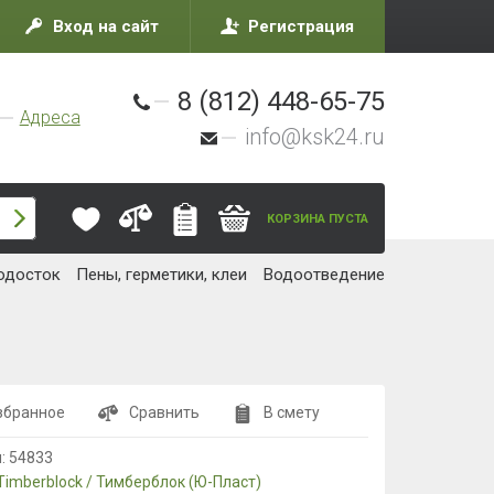
Вход на сайт
Регистрация
8 (812) 448-65-75
Адреса
info@ksk24.ru
КОРЗИНА ПУСТА
одосток
Пены, герметики, клеи
Водоотведение
збранное
Сравнить
В смету
л:
54833
Timberblock / Тимберблок (Ю-Пласт)