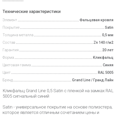
Доставка
Технические характеристики
и оплата
Элемент
Фальцевая кровля
Покрытие
Satin
Толщина металла
0,5 мм
Состав
Zn 140 г/м2
Гарантия
20 лет
Форма
Кликфальц
Цветовая гамма
Синяя
Цвет
RAL 5005
Бренд
Grand Line / Гранд Лайн
Кликфальц Grand Line 0,5 Satin с пленкой на замках RAL
5005 сигнальный синий
Satin - универсальное покрытие на основе полиэстера,
которое является отличным сочетанием цены и