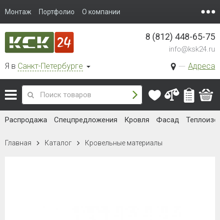
Монтаж
Портфолио
О компании
8 (812) 448-65-75
info@ksk24.ru
Я в
Санкт-Петербурге
Адреса
Распродажа
Спецпредложения
Кровля
Фасад
Теплоизо
Главная
Каталог
Кровельные материалы