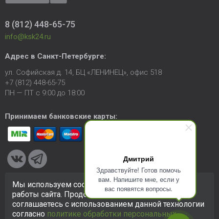
8 (812) 448-65-75
info@ksk24.ru
Адрес в
Санкт-Петербурге
:
ул. Софийская д. 14, БЦ «ЛЕНИНЕЦ», офис 518
+7 (812) 448-65-75
ПН — ПТ с 9:00 до 18:00
Принимаем банковские карты:
Дмитрий
Здравствуйте! Готов помочь
вам. Напишите мне, если у
Мы используем cookie-файлы для улучшения
вас появятся вопросы.
© 2005-2026 ООО «КСК». Сайт
https://ksk24.ru
создан
работы сайта. Продолжая использовать сайт, вы
исключительно в информационных целях и любая информация
соглашаетесь с использованием данной технологии
на сайте не является публичной офертой.
Политика в
согласно
политике обработки персональных
отношении персональных данных