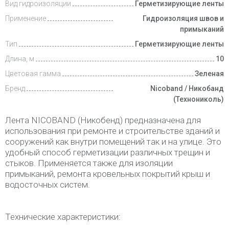
Вид гидроизоляции
Герметизирующие ленты
Доставка
и оплата
Применение
Гидроизоляция швов и
примыканий
Тип
Герметизирующие ленты
Длина, м
10
Цветовая гамма
Зеленая
Бренд
Nicoband / Никобанд
(Технониколь)
Лента NICOBAND (Никобенд) предназначена для
использования при ремонте и строительстве зданий и
сооружений как внутри помещений так и на улице. Это
удобный способ герметизации различных трещин и
стыков. Применяется также для изоляции
примыканий, ремонта кровельных покрытий крыш и
водосточных систем.
Технические характеристики: