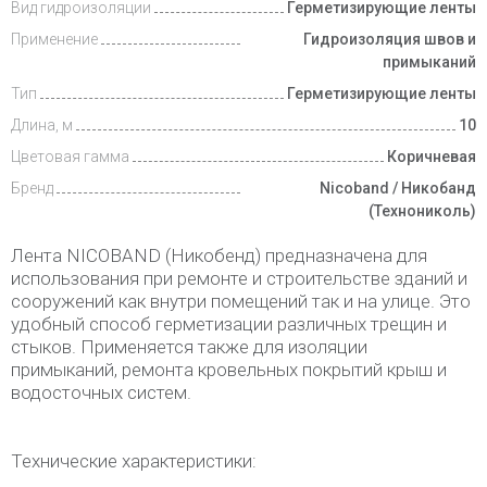
Вид гидроизоляции
Герметизирующие ленты
Доставка
и оплата
Применение
Гидроизоляция швов и
примыканий
Тип
Герметизирующие ленты
Длина, м
10
Цветовая гамма
Коричневая
Бренд
Nicoband / Никобанд
(Технониколь)
Лента NICOBAND (Никобенд) предназначена для
использования при ремонте и строительстве зданий и
сооружений как внутри помещений так и на улице. Это
удобный способ герметизации различных трещин и
стыков. Применяется также для изоляции
примыканий, ремонта кровельных покрытий крыш и
водосточных систем.
Технические характеристики: