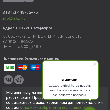
8 (812) 448-65-75
info@ksk24.ru
Адрес в
Санкт-Петербурге
:
ул. Софийская д. 14, БЦ «ЛЕНИНЕЦ», офис 518
+7 (812) 448-65-75
ПН — ПТ с 9:00 до 18:00
Принимаем банковские карты:
Дмитрий
Здравствуйте! Готов помочь
вам. Напишите мне, если у
Мы используем cookie-файлы для улучшения
вас появятся вопросы.
© 2005-2026 ООО «КСК». Сайт
https://ksk24.ru
создан
работы сайта. Продолжая использовать сайт, вы
исключительно в информационных целях и любая информация
соглашаетесь с использованием данной технологии
на сайте не является публичной офертой.
Политика в
согласно
политике обработки персональных
отношении персональных данных