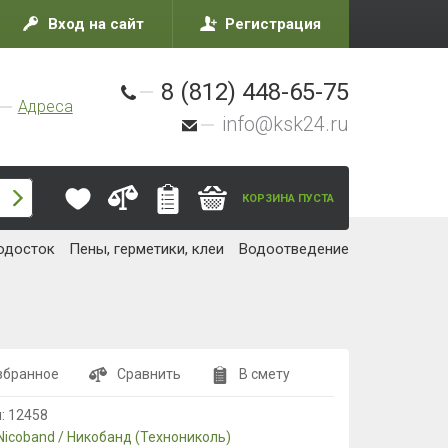
Вход на сайт
Регистрация
8 (812) 448-65-75
Адреса
info@ksk24.ru
КОРЗИНА ПУСТА
одосток
Пены, герметики, клеи
Водоотведение
збранное
Сравнить
В смету
л:
12458
Nicoband / Никобанд (Технониколь)