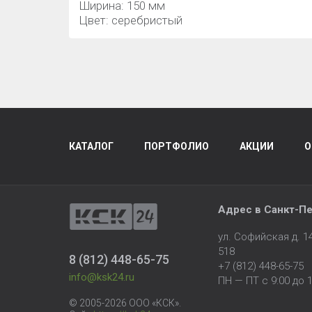
Ширина: 150 мм
Цвет: серебристый
КАТАЛОГ
ПОРТФОЛИО
АКЦИИ
О
Адрес в
Санкт-Пе
ул. Софийская д. 
518
8 (812) 448-65-75
+7 (812) 448-65-75
info@ksk24.ru
ПН — ПТ с 9:00 до 1
© 2005-2026 ООО «КСК».