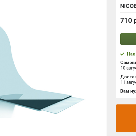
NICO
710 
Нал
Самов
10 авгу
Достав
11 авгу
Вам н