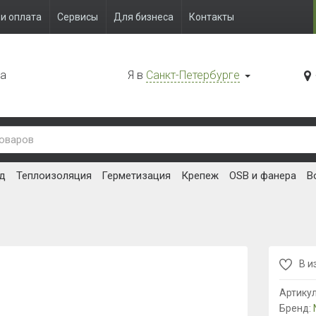
и оплата
Сервисы
Для бизнеса
Контакты
да
Я в
Санкт-Петербурге
д
Теплоизоляция
Герметизация
Крепеж
OSB и фанера
В
В и
Артику
Бренд: