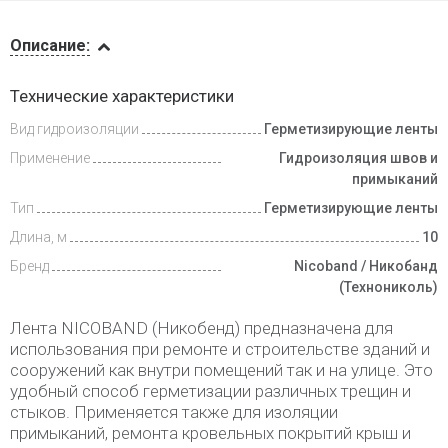
Описание
Описание:
Видеообзоры
Технические характеристики
Вид гидроизоляции
Герметизирующие ленты
Доставка
и оплата
Применение
Гидроизоляция швов и
примыканий
Тип
Герметизирующие ленты
Длина, м
10
Бренд
Nicoband / Никобанд
(Технониколь)
Лента NICOBAND (Никобенд) предназначена для
использования при ремонте и строительстве зданий и
сооружений как внутри помещений так и на улице. Это
удобный способ герметизации различных трещин и
стыков. Применяется также для изоляции
примыканий, ремонта кровельных покрытий крыш и