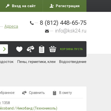
Вход на сайт
Регистрация
8 (812) 448-65-75
Адреса
info@ksk24.ru
КОРЗИНА ПУСТА
одосток
Пены, герметики, клеи
Водоотведение
збранное
Сравнить
В смету
л:
1358
Nicoband / Никобанд (Технониколь)