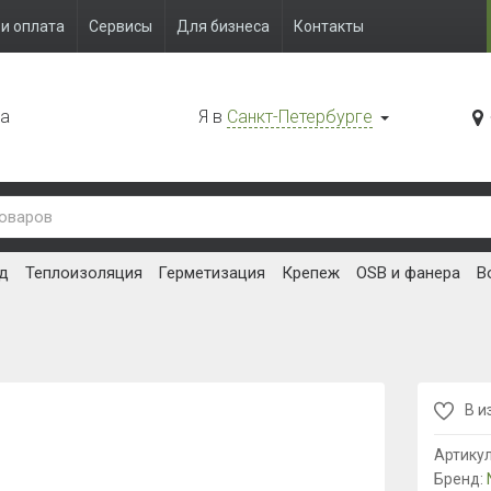
и оплата
Сервисы
Для бизнеса
Контакты
да
Я в
Санкт-Петербурге
д
Теплоизоляция
Герметизация
Крепеж
OSB и фанера
В
В и
Артику
Бренд: