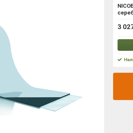
NICO
сере
3 02
Нал