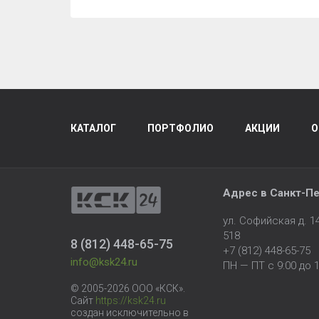
КАТАЛОГ
ПОРТФОЛИО
АКЦИИ
О
Адрес в
Санкт-Пе
ул. Софийская д. 
518
8 (812) 448-65-75
+7 (812) 448-65-75
info@ksk24.ru
ПН — ПТ с 9:00 до 1
© 2005-2026 ООО «КСК».
Сайт
https://ksk24.ru
создан исключительно в