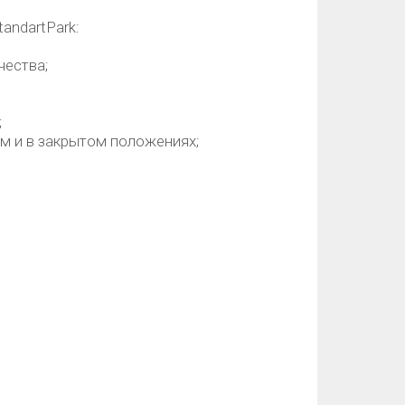
andartPark:
чества;
;
м и в закрытом положениях;