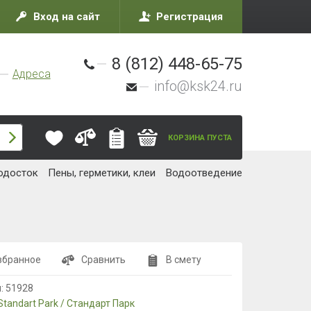
Вход на сайт
Регистрация
8 (812) 448-65-75
Адреса
info@ksk24.ru
КОРЗИНА ПУСТА
одосток
Пены, герметики, клеи
Водоотведение
збранное
Сравнить
В смету
л:
51928
Standart Park / Стандарт Парк