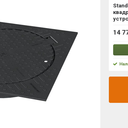
Stand
квад
устр
14 7
Нал