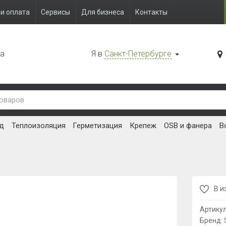
и оплата
Сервисы
Для бизнеса
Контакты
да
Я в
Санкт-Петербурге
д
Теплоизоляция
Герметизация
Крепеж
OSB и фанера
В
В и
Артику
Бренд: