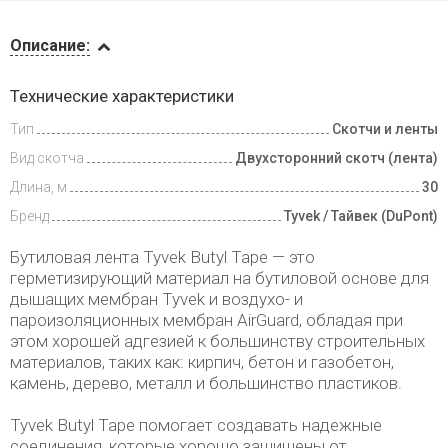
Описание
Описание:
Доставка
Технические характеристики
и оплата
Тип
Скотчи и ленты
Вид скотча
Двухсторонний скотч (лента)
Длина, м
30
Бренд
Tyvek / Тайвек (DuPont)
Бутиловая лента Tyvek Butyl Tape — это
герметизирующий материал на бутиловой основе для
дышащих мембран Tyvek и воздухо- и
пароизоляционных мембран AirGuard, обладая при
этом хорошей адгезией к большинству строительных
материалов, таких как: кирпич, бетон и газобетон,
камень, дерево, металл и большинство пластиков.
Tyvek Butyl Tape помогает создавать надежные
соединения, которые хорошо защищены от