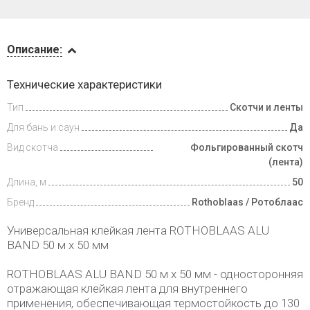
Описание
Описание:
Доставка
Технические характеристики
и оплата
Тип
Скотчи и ленты
Для бань и саун
Да
Вид скотча
Фольгированный скотч
(лента)
Длина, м
50
Бренд
Rothoblaas / Ротоблаас
Универсальная клейкая лента ROTHOBLAAS ALU
BAND 50 м х 50 мм
ROTHOBLAAS ALU BAND 50 м х 50 мм - односторонняя
отражающая клейкая лента для внутреннего
применения, обеспечивающая термостойкость до 130