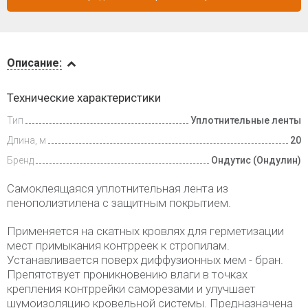
Описание
Описание:
Доставка
Технические характеристики
и оплата
Тип
Уплотнительные ленты
Длина, м
20
Бренд
Ондутис (Ондулин)
Самоклеящаяся уплотнительная лента из
пенополиэтилена с защитным покрытием.
Применяется на скатных кровлях для герметизации
мест примыкания контрреек к стропилам.
Устанавливается поверх диффузионных мем - бран.
Препятствует проникновению влаги в точках
крепления контррейки саморезами и улучшает
шумоизоляцию кровельной системы. Предназначена