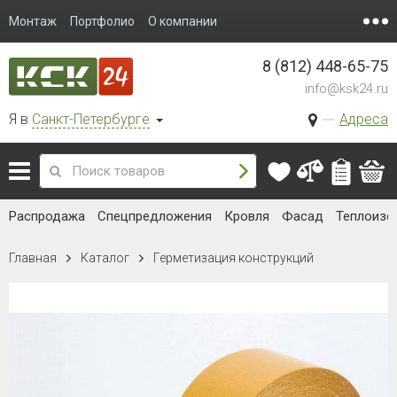
Монтаж
Портфолио
О компании
8 (812) 448-65-75
info@ksk24.ru
Я в
Санкт-Петербурге
Адреса
Распродажа
Спецпредложения
Кровля
Фасад
Теплоизо
Главная
Каталог
Герметизация конструкций