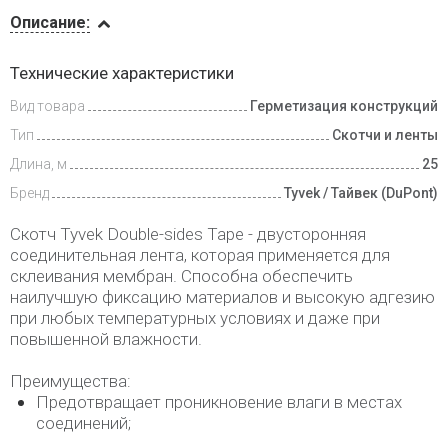
Описание
Описание:
Доставка
Технические характеристики
и оплата
Вид товара
Герметизация конструкций
Тип
Скотчи и ленты
Длина, м
25
Бренд
Tyvek / Тайвек (DuPont)
Скотч Tyvek Double-sides Tape - двусторонняя
соединительная лента, которая применяется для
склеивания мембран. Способна обеспечить
наилучшую фиксацию материалов и высокую адгезию
при любых температурных условиях и даже при
повышенной влажности.
Преимущества:
Предотвращает проникновение влаги в местах
соединений;