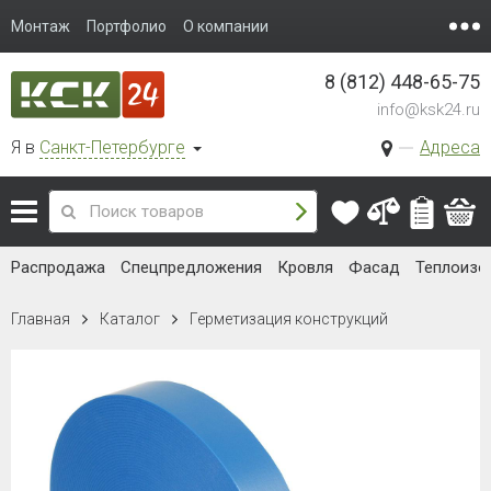
Монтаж
Портфолио
О компании
8 (812) 448-65-75
info@ksk24.ru
Я в
Санкт-Петербурге
Адреса
Распродажа
Спецпредложения
Кровля
Фасад
Теплоизо
Главная
Каталог
Герметизация конструкций