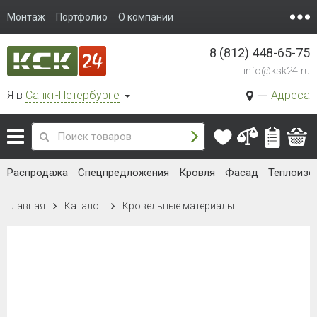
Монтаж
Портфолио
О компании
8 (812) 448-65-75
info@ksk24.ru
Я в
Санкт-Петербурге
Адреса
Распродажа
Спецпредложения
Кровля
Фасад
Теплоизо
Главная
Каталог
Кровельные материалы