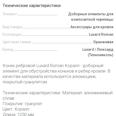
Инструкции
Технические характеристики
Элемент
Доборные элементы для
Доставка
и оплата
композитной черепицы
Вид товара
Аксессуары для кровли
Коллекция
Luxard Roman
Цветовая гамма
Оранжевая
Бренд
Luxard / Люксард
(Технониколь)
Конек ребровой Luxard Roman Коралл - доборный
элемент для обустройства коньков и ребер кровли. В
качестве материала используется алюмоцинк,
покрытый гранулятом.
Технические характеристики: Материал: алюминиевый
сплав
Покрытие: гранулят
Цвет: Коралл
Длина: 1250 мм