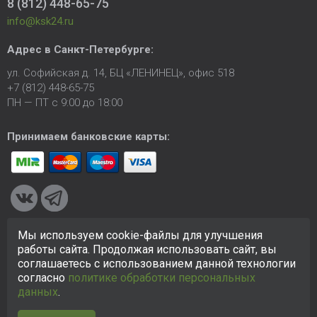
8 (812) 448-65-75
info@ksk24.ru
Адрес в
Санкт-Петербурге
:
ул. Софийская д. 14, БЦ «ЛЕНИНЕЦ», офис 518
+7 (812) 448-65-75
ПН — ПТ с 9:00 до 18:00
Принимаем банковские карты:
Мы используем cookie-файлы для улучшения
© 2005-2026 ООО «КСК». Сайт
https://ksk24.ru
создан
работы сайта. Продолжая использовать сайт, вы
исключительно в информационных целях и любая информация
соглашаетесь с использованием данной технологии
на сайте не является публичной офертой.
Политика в
согласно
политике обработки персональных
отношении персональных данных
данных
.