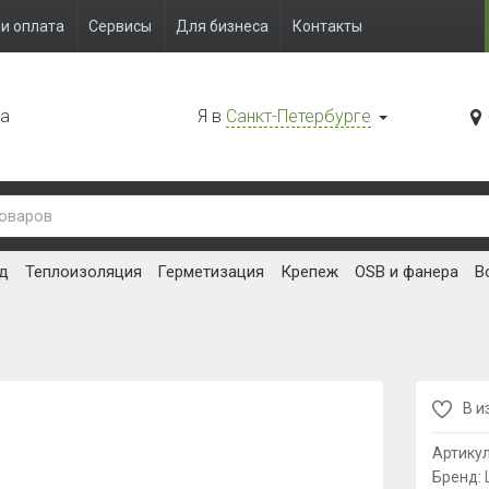
и оплата
Сервисы
Для бизнеса
Контакты
да
Я в
Санкт-Петербурге
д
Теплоизоляция
Герметизация
Крепеж
OSB и фанера
В
В и
Артику
Бренд: