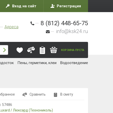
Вход на сайт
Регистрация
8 (812) 448-65-75
Адреса
info@ksk24.ru
КОРЗИНА ПУСТА
одосток
Пены, герметики, клеи
Водоотведение
збранное
Сравнить
В смету
л:
57486
Luxard / Люксард (Технониколь)