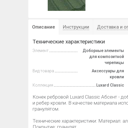
Описание
Инструкции
Доставка и о
Технические характеристики
Элемент
Доборные элементы
для композитной
черепицы
Вид товара
Аксессуары для
кровли
Коллекция
Luxard Classic
Конек ребровой Luxard Classic Абсент - д
и ребер кровли. В качестве материала ис
гранулятом.
Технические характеристики: Материал: 
Покрытие: гранулят