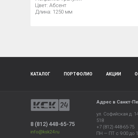
Цвет: Абсент
Длина: 1250 мм
КАТАЛОГ
ПОРТФОЛИО
АКЦИИ
О
Адрес в
Санкт-Пе
ул. Софийская д. 
518
8 (812) 448-65-75
+7 (812) 448-65-75
info@ksk24.ru
ПН — ПТ с 9:00 до 1