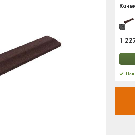
Конек
1 22
Нал