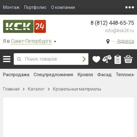
Монтаж
Портфолио
О компании
8 (812) 448-65-75
info@ksk24.ru
Я в
Санкт-Петербурге
Адреса
Распродажа
Спецпредложения
Кровля
Фасад
Теплоизо
Главная
Каталог
Кровельные материалы