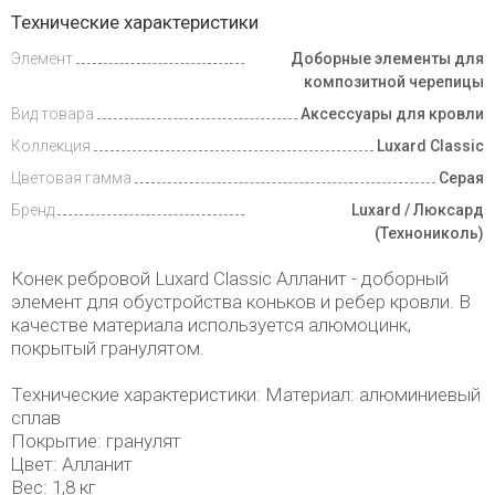
Инструкции
Технические характеристики
Элемент
Доборные элементы для
Доставка
и оплата
композитной черепицы
Вид товара
Аксессуары для кровли
Коллекция
Luxard Classic
Цветовая гамма
Серая
Бренд
Luxard / Люксард
(Технониколь)
Конек ребровой Luxard Classic Алланит - доборный
элемент для обустройства коньков и ребер кровли. В
качестве материала используется алюмоцинк,
покрытый гранулятом.
Технические характеристики: Материал: алюминиевый
сплав
Покрытие: гранулят
Цвет: Алланит
Вес: 1,8 кг