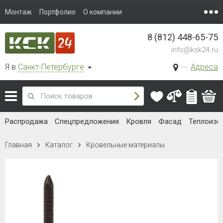
Монтаж
Портфолио
О компании
8 (812) 448-65-75
info@ksk24.ru
Я в
Санкт-Петербурге
Адреса
Распродажа
Спецпредложения
Кровля
Фасад
Теплоизо
Главная
Каталог
Кровельные материалы