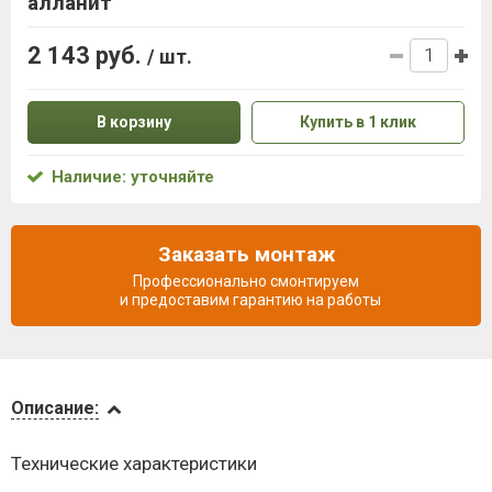
алланит
2 143 руб.
/ шт.
В корзину
Купить в 1 клик
Наличие: уточняйте
Заказать монтаж
Профессионально смонтируем
и предоставим гарантию на работы
Описание
Описание:
Доставка
Технические характеристики
и оплата