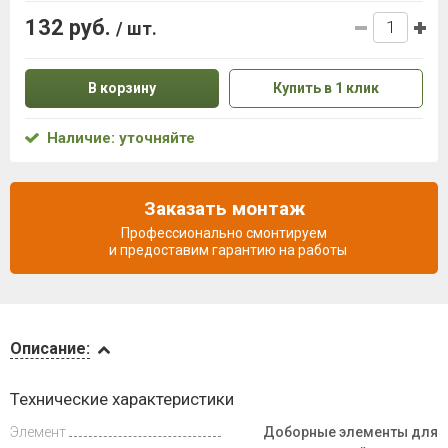
132 руб.
/ шт.
В корзину
Купить в 1 клик
Наличие: уточняйте
Заказать монтаж
Профессионально смонтируем
и предоставим гарантию на работы
Описание
Описание:
Доставка
Технические характеристики
и оплата
Элемент
Доборные элементы для