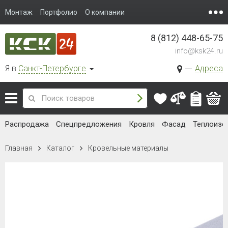
Монтаж
Портфолио
О компании
8 (812) 448-65-75
info@ksk24.ru
Я в
Санкт-Петербурге
Адреса
Распродажа
Спецпредложения
Кровля
Фасад
Теплоизо
Главная
Каталог
Кровельные материалы