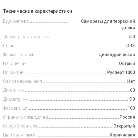
Доставка
Технические характеристики
и оплата
Вид крепежа
Саморезы для террасной
доски
Диаметр самореза, мм
5,0
Шлиц
TORX
Форма головки
Цилиндрическая
Наконечник
Острый
Покрытие
Русперт 1000
Самозенкующиеся
Нет
Длина, мм
60
Диаметр, мм
5,0
Фасовка, шт
100
Страна производства
Россия
Способ монтажа
Открытый
Цветовая гамма
Коричневая