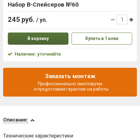
Набор B-Спейсеров №60
245 руб.
/ уп.
В корзину
Купить в 1 клик
Наличие: уточняйте
Заказать монтаж
Профессионально смонтируем
и предоставим гарантию на работы
Описание
Описание:
Доставка
Технические характеристики
и оплата