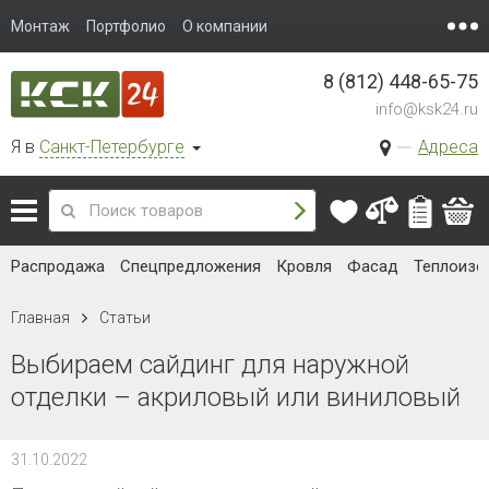
Монтаж
Портфолио
О компании
8 (812) 448-65-75
info@ksk24.ru
Я в
Санкт-Петербурге
Адреса
Распродажа
Спецпредложения
Кровля
Фасад
Теплоизо
Главная
Статьи
Выбираем сайдинг для наружной
отделки – акриловый или виниловый
31.10.2022