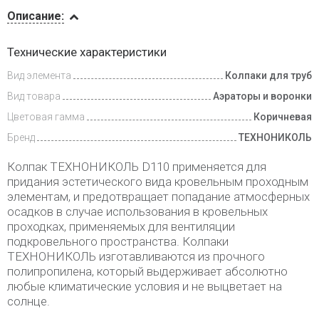
Описание
Описание:
Инструкции
Технические характеристики
Вид элемента
Колпаки для труб
Доставка
и оплата
Вид товара
Аэраторы и воронки
Цветовая гамма
Коричневая
Бренд
ТЕХНОНИКОЛЬ
Колпак ТЕХНОНИКОЛЬ D110 применяется для
придания эстетического вида кровельным проходным
элементам, и предотвращает попадание атмосферных
осадков в случае использования в кровельных
проходках, применяемых для вентиляции
подкровельного пространства. Колпаки
ТЕХНОНИКОЛЬ изготавливаются из прочного
полипропилена, который выдерживает абсолютно
любые климатические условия и не выцветает на
солнце.