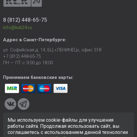
8 (812) 448-65-75
info@ksk24.ru
Адрес в
Санкт-Петербурге
:
ул. Софийская д. 14, БЦ «ЛЕНИНЕЦ», офис 518
+7 (812) 448-65-75
ПН — ПТ с 9:00 до 18:00
Принимаем банковские карты:
Мы используем cookie-файлы для улучшения
© 2005-2026 ООО «КСК». Сайт
https://ksk24.ru
создан
работы сайта. Продолжая использовать сайт, вы
исключительно в информационных целях и любая информация
соглашаетесь с использованием данной технологии
на сайте не является публичной офертой.
Политика в