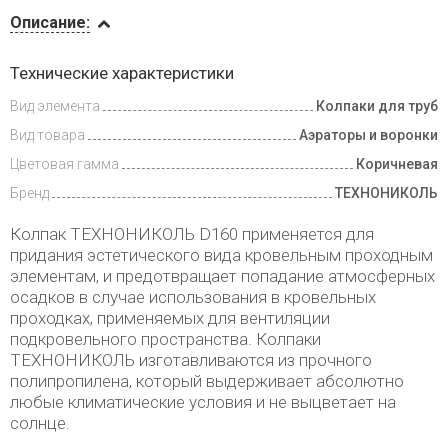
Описание
Описание:
Инструкции
Технические характеристики
Вид элемента
Колпаки для труб
Доставка
и оплата
Вид товара
Аэраторы и воронки
Цветовая гамма
Коричневая
Бренд
ТЕХНОНИКОЛЬ
Колпак ТЕХНОНИКОЛЬ D160 применяется для
придания эстетического вида кровельным проходным
элементам, и предотвращает попадание атмосферных
осадков в случае использования в кровельных
проходках, применяемых для вентиляции
подкровельного пространства. Колпаки
ТЕХНОНИКОЛЬ изготавливаются из прочного
полипропилена, который выдерживает абсолютно
любые климатические условия и не выцветает на
солнце.