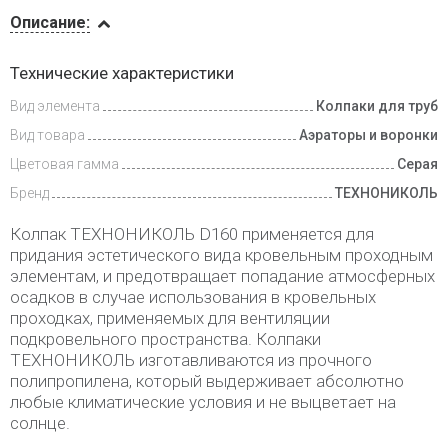
Описание
Описание:
Инструкции
Технические характеристики
Вид элемента
Колпаки для труб
Доставка
и оплата
Вид товара
Аэраторы и воронки
Цветовая гамма
Серая
Бренд
ТЕХНОНИКОЛЬ
Колпак ТЕХНОНИКОЛЬ D160 применяется для
придания эстетического вида кровельным проходным
элементам, и предотвращает попадание атмосферных
осадков в случае использования в кровельных
проходках, применяемых для вентиляции
подкровельного пространства. Колпаки
ТЕХНОНИКОЛЬ изготавливаются из прочного
полипропилена, который выдерживает абсолютно
любые климатические условия и не выцветает на
солнце.