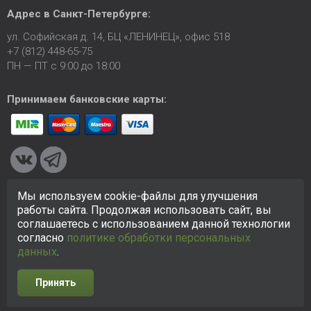
Адрес в
Санкт-Петербурге
:
ул. Софийская д. 14, БЦ «ЛЕНИНЕЦ», офис 518
+7 (812) 448-65-75
ПН — ПТ с 9:00 до 18:00
Принимаем банковские карты:
Мы используем cookie-файлы для улучшения
© 2005-2026 ООО «КСК». Сайт
https://ksk24.ru
создан
работы сайта. Продолжая использовать сайт, вы
исключительно в информационных целях и любая информация
соглашаетесь с использованием данной технологии
на сайте не является публичной офертой.
Политика в
согласно
политике обработки персональных
отношении персональных данных
данных
.
Принять
Разработка сайта