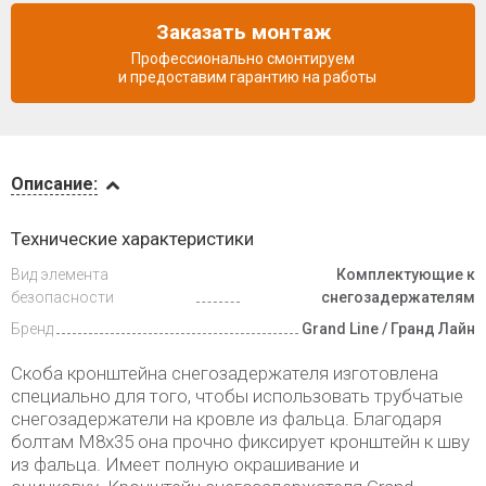
Заказать монтаж
Профессионально смонтируем
и предоставим гарантию на работы
Описание
Описание:
Инструкции
Технические характеристики
Вид элемента
Комплектующие к
Видеообзоры
безопасности
снегозадержателям
Бренд
Grand Line / Гранд Лайн
Доставка
и оплата
Скоба кронштейна снегозадержателя изготовлена
специально для того, чтобы использовать трубчатые
снегозадержатели на кровле из фальца. Благодаря
болтам М8х35 она прочно фиксирует кронштейн к шву
из фальца. Имеет полную окрашивание и