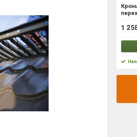
Крон
перех
1 25
Нал