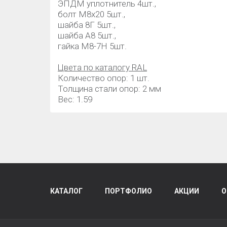
ЭПДМ уплотнитель 4шт.,
болт М8х20 5шт.,
шайба 8Г 5шт.,
шайба А8 5шт.,
гайка М8-7Н 5шт.
Цвета по каталогу RAL
Количество опор: 1 шт.
Толщина стали опор: 2 мм
Вес: 1.59
КАТАЛОГ
ПОРТФОЛИО
АКЦИИ
О