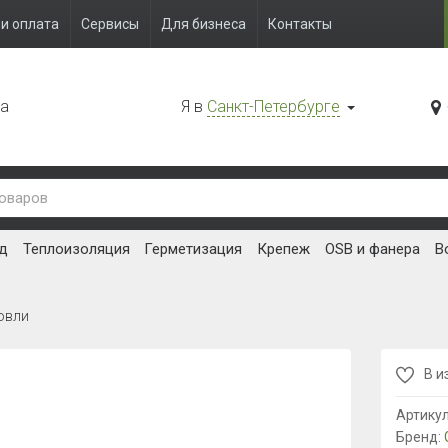
и оплата
Сервисы
Для бизнеса
Контакты
да
Я в
Санкт-Петербурге
д
Теплоизоляция
Герметизация
Крепеж
OSB и фанера
В
овли
В и
Артику
Бренд: