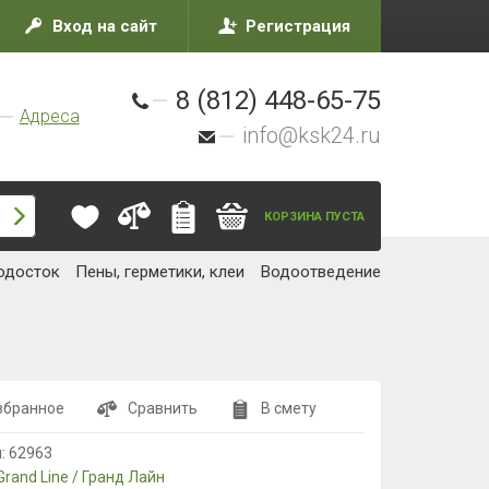
Вход на сайт
Регистрация
8 (812) 448-65-75
Адреса
info@ksk24.ru
КОРЗИНА ПУСТА
одосток
Пены, герметики, клеи
Водоотведение
збранное
Сравнить
В смету
л:
62963
Grand Line / Гранд Лайн