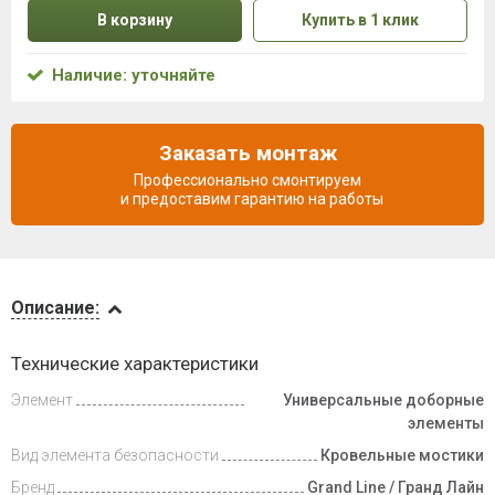
В корзину
Купить в 1 клик
Наличие: уточняйте
Заказать монтаж
Профессионально смонтируем
и предоставим гарантию на работы
Описание
Описание:
Доставка
Технические характеристики
и оплата
Элемент
Универсальные доборные
элементы
Вид элемента безопасности
Кровельные мостики
Бренд
Grand Line / Гранд Лайн