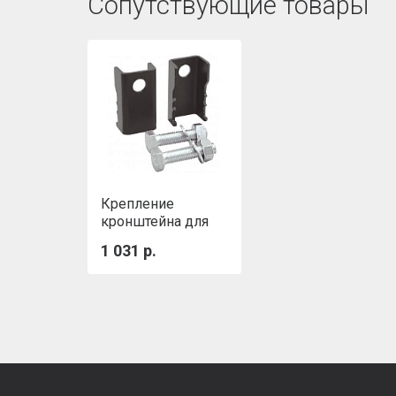
Сопутствующие товары
Крепление
кронштейна для
фальцевой кровли
1 031 р.
Grand Line
коричневое