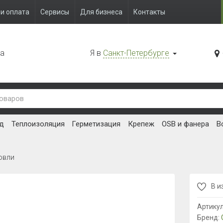
и оплата
Сервисы
Для бизнеса
Контакты
да
Я в
Санкт-Петербурге
д
Теплоизоляция
Герметизация
Крепеж
OSB и фанера
В
овли
В и
Артику
Бренд: