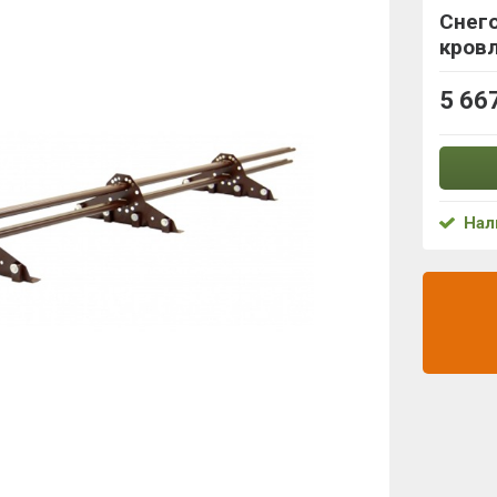
Снег
кровл
5 66
Нал