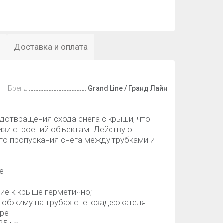
ы
Доставка и оплата
Бренд
Grand Line / Гранд Лайн
дотвращения схода снега с крыши, что
изи строений объектам. Действуют
го пропускания снега между трубками и
e
ие к крыше герметично;
я обжиму на трубах снегозадержателя
оре