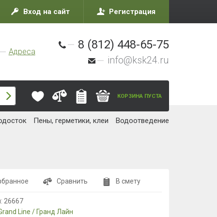
Вход на сайт
Регистрация
8 (812) 448-65-75
Адреса
info@ksk24.ru
КОРЗИНА ПУСТА
одосток
Пены, герметики, клеи
Водоотведение
збранное
Сравнить
В смету
л:
26667
Grand Line / Гранд Лайн