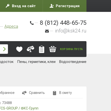
Вход на сайт
Регистрация
8 (812) 448-65-75
Адреса
info@ksk24.ru
КОРЗИНА ПУСТА
одосток
Пены, герметики, клеи
Водоотведение
збранное
Сравнить
В смету
л:
73488
FCS-GROUP / ФКС-Групп