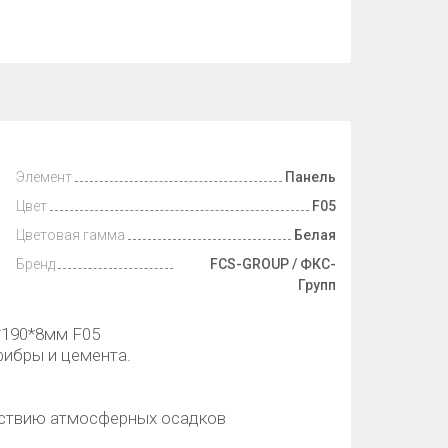
Элемент
Панель
Цвет
F05
Цветовая гамма
Белая
Бренд
FCS-GROUP / ФКС-
Групп
*190*8мм F05
фибры и цемента.
йствию атмосферных осадков