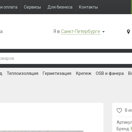
и оплата
Сервисы
Для бизнеса
Контакты
да
Я в
Санкт-Петербурге
д
Теплоизоляция
Герметизация
Крепеж
OSB и фанера
В
В и
Артику
Бренд: