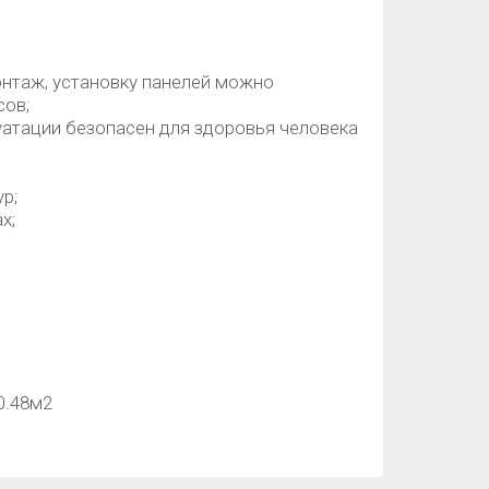
онтаж, установку панелей можно
сов;
уатации безопасен для здоровья человека
р;
х;
0.48м2