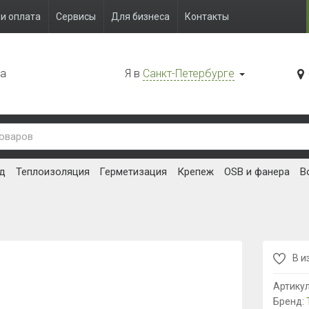
и оплата
Сервисы
Для бизнеса
Контакты
да
Я в
Санкт-Петербурге
д
Теплоизоляция
Герметизация
Крепеж
OSB и фанера
В
В и
Артику
Бренд: