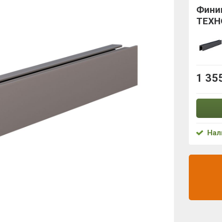
Фини
ТЕХН
1 35
Нал