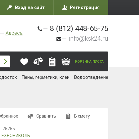
Вход на сайт
Регистрация
8 (812) 448-65-75
Адреса
info@ksk24.ru
КОРЗИНА ПУСТА
одосток
Пены, герметики, клеи
Водоотведение
збранное
Сравнить
В смету
л:
75755
ТЕХНОНИКОЛЬ